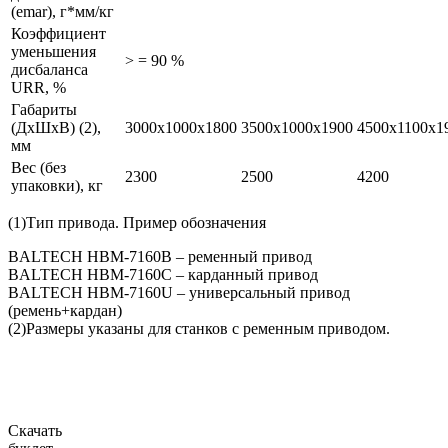
(еmar), г*мм/кг
Коэффициент
уменьшения
> = 90 %
дисбаланса
URR, %
Габариты
(ДхШхВ) (2),
3000х1000х1800
3500х1000х1900
4500х1100х1
мм
Вес (без
2300
2500
4200
упаковки), кг
(1)Тип привода. Пример обозначения
BALTECH HBM-7160B – ременный привод
BALTECH HBM-7160C – карданный привод
BALTECH HBM-7160U – универсальный привод
(ремень+кардан)
(2)Размеры указаны для станков с ременным приводом.
Скачать