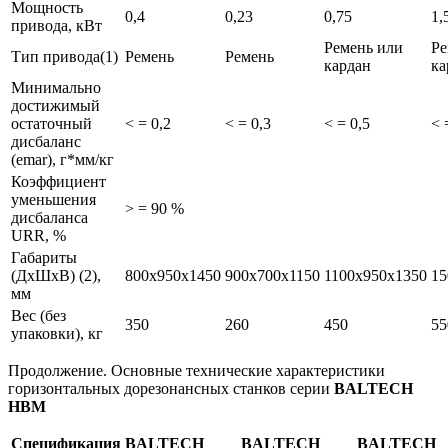
Мощность
0,4
0,23
0,75
1,
привода, кВт
Ремень или
Ре
Тип привода(1)
Ремень
Ремень
кардан
ка
Минимально
достижимый
остаточный
< = 0,2
< = 0,3
< = 0,5
< 
дисбаланс
(еmar), г*мм/кг
Коэффициент
уменьшения
> = 90 %
дисбаланса
URR, %
Габариты
(ДхШхВ) (2),
800х950х1450
900х700х1150
1100х950х1350
15
мм
Вес (без
350
260
450
55
упаковки), кг
Продолжение. Основные технические характеристики
горизонтальных дорезонансных станков серии
BALTECH
HBM
Спецификация
BALTECH
BALTECH
BALTECH