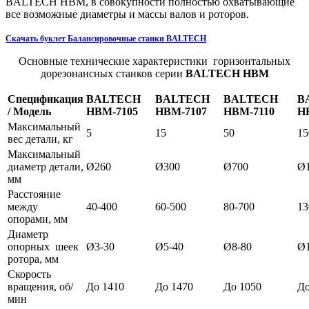
BALTECH HBM, в совокупности полностью охватывающие
все возможные диаметры и массы валов и роторов.
Скачать буклет Балансировочные станки BALTECH
Основные технические характеристики горизонтальных
дорезонансных станков серии
BALTECH HBM
Спецификация
BALTECH
BALTECH
BALTECH
B
/ Модель
HBM-7105
HBM-7107
HBM-7110
H
Максимальный
5
15
50
15
вес детали, кг
Максимальный
диаметр детали,
Ø260
Ø300
Ø700
Ø
мм
Расстояние
между
40-400
60-500
80-700
13
опорами, мм
Диаметр
опорных шеек
Ø3-30
Ø5-40
Ø8-80
Ø1
ротора, мм
Скорость
вращения, об/
До 1410
До 1470
До 1050
До
мин