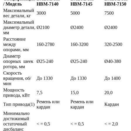
/ Модель
HBM-7140
HBM-7145
HBM-7150
Максимальный
3000
5000
7500
вес детали, кг
Максимальный
диаметр детали,
Ø2100
Ø2400
Ø2400
мм
Расстояние
между
160-2780
160-3200
320-2500
опорами, мм
Диаметр
опорных шеек
Ø25-240
Ø25-240
Ø40-380
ротора, мм
Скорость
вращения, об/
До 1330
До 1330
До 1400
мин
Мощность
7,5
15,0
20,0
привода, кВт
Ремень или
Ремень или
Тип привода(1)
Кардан
кардан
кардан
Минимально
достижимый
остаточный
< = 0,5
< = 0,5
< = 2,0
дисбаланс